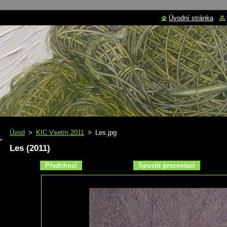
Úvodní stránka
Úvod
>
KIC Vsetín 2011
>
Les.jpg
Les (2011)
Předchozí
Spustit prezentaci