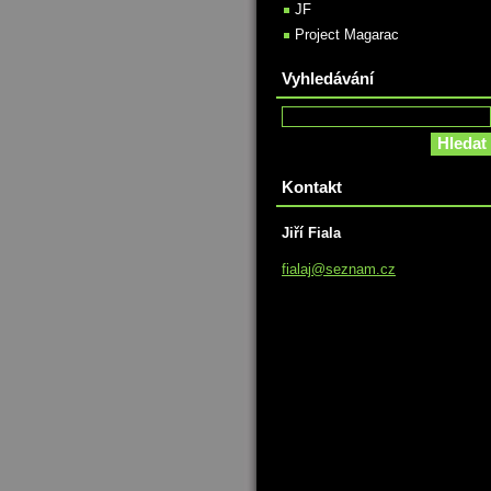
JF
Project Magarac
Vyhledávání
Kontakt
Jiří Fiala
fialaj@s
eznam.cz