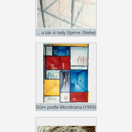
... a tak si tady žijeme. (Nebe)
(asi 2000)
Dům podle Mondriana (1999)