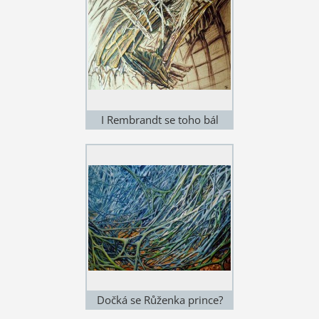
I Rembrandt se toho bál
(1999)
Dočká se Růženka prince?
(1999)