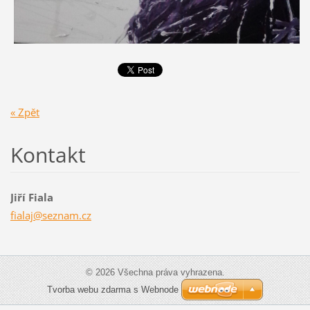
« Zpět
Kontakt
Jiří Fiala
fialaj@s
eznam.cz
© 2026 Všechna práva vyhrazena.
Tvorba webu zdarma s Webnode